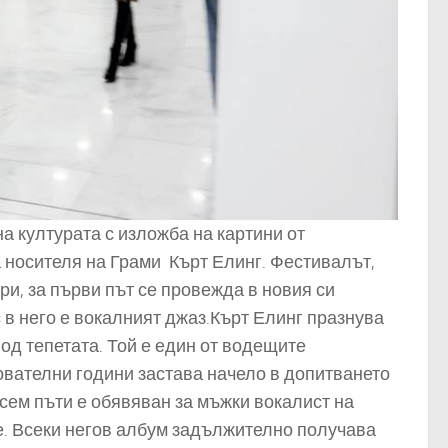
а културата с изложба на картини от
а носителя на Грами Кърт Елинг. Фестивалът,
ри, за първи път се провежда в новия си
 в него е вокалният джаз.
Кърт Елинг празнува
од тепетата. Той е един от водещите
ователни години застава начело в допитването
сем пъти е обявяван за мъжки вокалист на
е. Всеки негов албум задължително получава