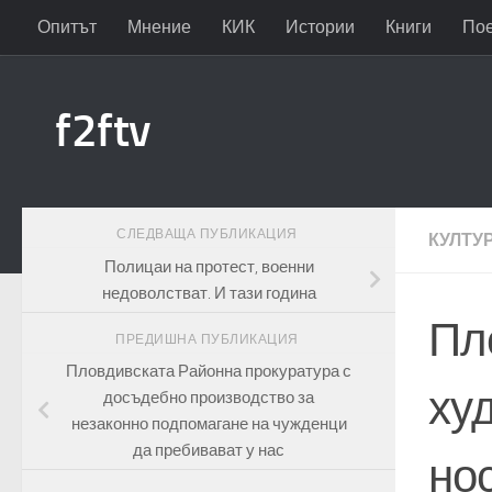
Опитът
Мнение
КИК
Истории
Книги
По
Към съдържанието
f2ftv
СЛЕДВАЩА ПУБЛИКАЦИЯ
КУЛТУ
Полицаи на протест, военни
недоволстват. И тази година
Пл
ПРЕДИШНА ПУБЛИКАЦИЯ
Пловдивската Районна прокуратура с
худ
досъдебно производство за
незаконно подпомагане на чужденци
да пребивават у нас
но