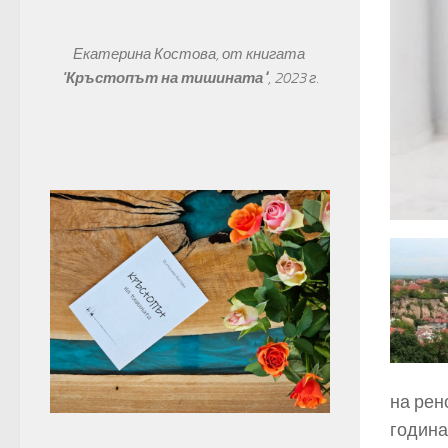
Екатерина Костова, от книгата 
"
Кръстопът на тишината"
, 
2023 г.
на рен
година