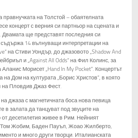
а правнучката на Толстой – обаятелната
се концерт с верния си партньор на сцената и
н. Двамата ще представят последния си
то съдържа 14 вълнуващи интерпретации на
Love“ на Стиви Уондър, до джазовото „Shadow And
ейбриъл и „Against All Odds“ на Фил Колинс, за
 Аланис Морисет „Hand In My Pocket“. Концертът
 на Дом на културата „Борис Христов“, в която
и на Пловдив Джаз Фест.
на джаза с магнетичната боса нова певица
е в залата да танцуват под звуците на
о от десетилетия живее в Рим. Нейният
о Том Жобим, Баден Пауъл, Жоао Жилберто,
менто и много други творци. Италианската