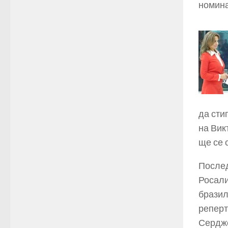
номина
да сти
на Вик
ще се 
Послед
Росали
бразил
реперт
Серджо