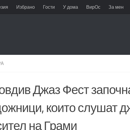
езия
Избрано
Гости
У дома
ВирОс
За мен
РА
овдив Джаз Фест започна
ожници, които слушат дж
сител на Грами