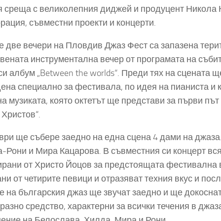
я среща с великолепния диджей и продуцент Никола К
рация, съвместни проекти и концерти.
е две вечери на Пловдив Джаз Фест са запазена терит
вената инструментална вечер от програмата на събит
си албум „Between the worlds“. Преди тях на сцената 
ена специално за фестивала, по идея на пианиста и 
на музиката, която октетът ще представи за първи път
 Христов“.
ври ще събере заедно на една сцена 4 дами на джаза
-Рони и Мира Кацарова. В съвместния си концерт вся
рани от Христо Йоцов за предстоящата фестивална в
ни от четирите певици и отразяват техния вкус и пос
е на българския джаз ще звучат заедно и ще докосна
зразно средство, характерни за всички течения в джаз
ение на Белослава, Хилда, Мира и Рони.