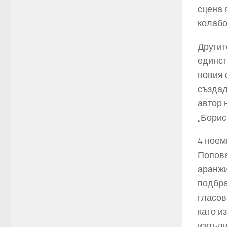
сцена 
колабо
Другит
единст
новия 
създад
автор 
„Борис
4 ноем
Попова
аранжи
подбра
гласов
като и
изпълн