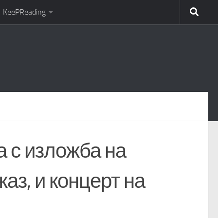
KeePReading
 с изложба на
аз, и концерт на