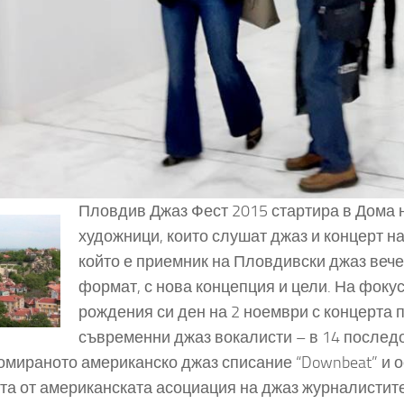
Пловдив Джаз Фест 2015 стартира в Дома н
художници, които слушат джаз и концерт н
който е приемник на Пловдивски джаз вече
формат, с нова концепция и цели. На фокус
рождения си ден на 2 ноември с концерта п
съвременни джаз вокалисти – в 14 послед
омираното американско джаз списание “Downbeat” и о
та от американската асоциация на джаз журналистит