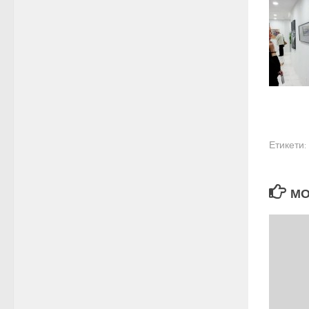
Етикети:
МО