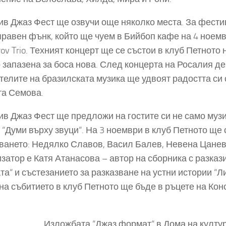
в Джаз Фест ще озвучи още няколко места. За фестив
равен фънк, който ще чуем в Бийбоп кафе на 4 ноември 
rov Trio. Техният концерт ще се състои в клуб Петното
 запазена за боса нова. След концерта на Росалия де 
телите на бразилската музика ще удвоят радостта си с
а Семова.
в Джаз Фест ще предложи на гостите си не само музи
 “Думи върху звуци“. На 3 ноември в клуб Петното ще
ването: Недялко Славов, Васил Балев, Невена Цанев
затор е Катя Атанасова – автор на сборника с разказ
та“ и състезанието за разказване на устни истории “Л
на събитието в клуб Петното ще бъде в ръцете на Конс
Изложбата “Джаз формат“ в Дома на к
ултур