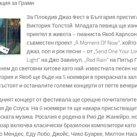
ция за Грами.
За Пловдив Джаз Фест в България пристиг
Виктория Толстой. Младата певица ще изне
приятел в живота – пианиста Якоб Карлсо
съвместен проект „A Moment Of Now“, кой
джаз, поп и рок песни – от „Send One Your 
Light“ на Джо Завинул, „Red Rain“ на Питър Г
гнем до световни хитове като най-известната песен на
тория и Якоб ще бъде на 5 ноември в прекрасната зала
състоят и останалите големи концерти от петте вечер
ният концерт от фестивала ще срещне почитателите 
я Де Соуса. На 6 ноември тя ще накара присъстващит
ската музика. Росалия е родена в Рио Де Жанейро, н
оар включва класически бразилски композитори кат
 Мендес, Еду Лобо, Джойс, Чико Буарке, Милтон Наси