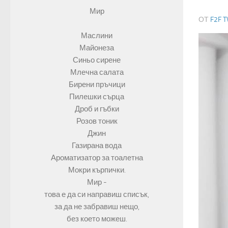
Мир
ОТ
F2F T
Маслини
Майонеза
Синьо сирене
Млечна салата
Бирени пръчици
Пилешки сърца
Дроб и гъбки
Розов тоник
Джин
Газирана вода
Ароматизатор за тоалетна
Мокри кърпички.
Мир -
това е да си направиш списък,
за да не забравиш нещо,
без което можеш.