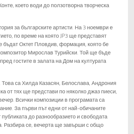
онте, което води до ползотворна творческа
ория за българските артисти. На 3 ноември е
ието, по време на която JP3 ще представят
ще бъдат Октет Пловдив, формация, която бе
композитор Мирослав Турийски. Той ще бъде
 пред гостите в залата на Дом на културата
. Това са Хилда Казасян, Белослава, Андрония
ка от тях ще представи по няколко джаз пиеси,
ечер. Всички композиции в програмата са
лание. За първи път едни от най-обичаните
т публиката до разнообразието и свободата
а. Разбира се, вечерта ще завърши с общо