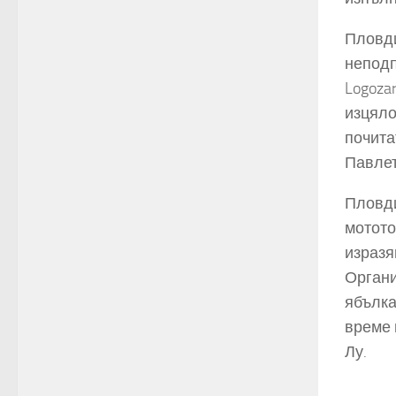
Пловди
неподп
Logoza
изцяло
почита
Павлет
Пловди
мотото
изразя
Органи
ябълка
време 
Лу.