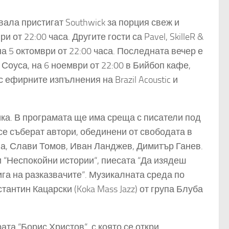
ала пристигат Southwick за порция свеж и
от 22:00 часа. Другите гости са Pavel, SkilleR &
 на 5 октомври от 22:00 часа. Последната вечер е
Соуса, на 6 ноември от 22:00 в Бийбоп кафе,
 ефирните изпълнения на Brazil Acoustic и
ка. В програмата ще има среща с писатели под
 се съберат автори, обединени от свободата в
а, Слави Томов, Иван Ланджев, Димитър Ганев.
и “Неспокойни истории“, пиесата “Да изядеш
ига на разказвачите“. Музикалната среда по
тантин Кацарски (Koka Mass Jazz) от група Блуба
ата “Борис Христов“, с която се откри