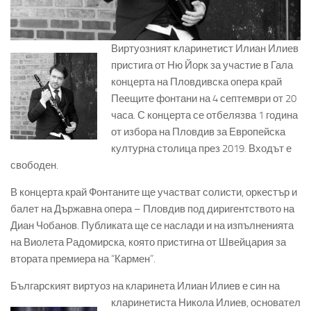
Виртуозният кларинетист Илиан Илиев
пристига от Ню Йорк за участие в Гала
концерта на Пловдивска опера край
Пеещите фонтани на 4 септември от 20
часа. С концерта се отбелязва 1 година
от избора на Пловдив за Европейска
културна столица през 2019. Входът е
свободен.
В концерта край Фонтаните ще участват солисти, оркестър и
балет на Държавна опера – Пловдив под диригентството на
Диан Чобанов. Публиката ще се наслади и на изпълненията
на Виолета Радомирска, която пристигна от Швейцария за
втората премиера на “Кармен”.
Българският виртуоз на кларинета Илиан Илиев е син на
кларинетиста
Никола Илиев, основател