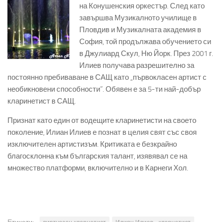
на Конушенския оркестър. След като
завършва Музикалното училище в
Пловдив и Музикалната академия в
София, той продължава обучението си
в Джулиард Скул, Ню Йорк. През 2001 г.
Илиев получава разрешително за
постоянно пребиваване в САЩ като „първокласен артист с
необикновени способности”. Обявен е за 5-ти най-добър
кларинетист в САЩ.
Признат като един от водещите кларинетисти на своето
поколение, Илиан Илиев е познат в целия свят със своя
изключителен артистизъм. Критиката е безкрайно
благосклонна към българския талант, изявявал се на
множество платформи, включително и в Карнеги Хол.