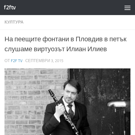
f2ftv
Към съдържанието
КУЛТУРА
На пеещите фонтани в Пловдив в петък
слушаме виртуозът Илиан Илиев
ОТ
F2F TV
·
СЕПТЕМВРИ 3, 2015