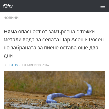
f2ftv
Към съдържанието
НОВИНИ
Няма опасност от замърсена с тежки
метали вода за селата Цар Асен и Росен,
но забраната за пиене остава още два
дни
ОТ
F2F TV
·
НОЕМВРИ 10, 2014