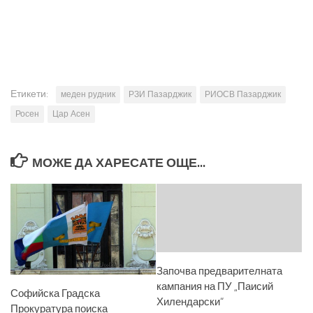
Етикети:
меден рудник
РЗИ Пазарджик
РИОСВ Пазарджик
Росен
Цар Асен
МОЖЕ ДА ХАРЕСАТЕ ОЩЕ...
Започва предварителната
кампания на ПУ „Паисий
Софийска Градска
Хилендарски“
Прокуратура поиска