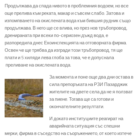
Продължава да спада нивото в проблемния водоем, но все
още прелива към реката, макар и съвсем слабо. Затова и
изпомпването на окислената вода към бившия рудник също
продължава. В него ще се влива, но през нов тръбопровод,
дренираната при всеки по-сериозен дъжд вода, е
разпоредила днес Екоинспекцията на отговорната фирма.
Освен че ще трябва да изгради този тръбопровод, тя ще
плати и 5 хиляди лева глоба за това, че е допуснала
преливане на окислената вода.
За момента и поне още два дни остава в
сила препоръката на РЗИ Пазарджик
жителите на двете села да не я ползват
за пиене. Тогава ще са готови и
окончателните резултати.
И докато институциите реагират на
аварийната ситуация със спешни
мерки, фирма в съседство на съоръжението, от което изтече