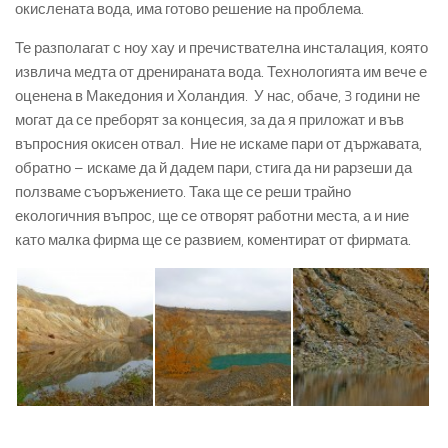
окислената вода, има готово решение на проблема.
Те разполагат с ноу хау и пречиствателна инсталация, която
извлича медта от дренираната вода. Технологията им вече е
оценена в Македония и Холандия. У нас, обаче, 3 години не
могат да се преборят за концесия, за да я приложат и във
въпросния окисен отвал. Ние не искаме пари от държавата,
обратно – искаме да й дадем пари, стига да ни рарзеши да
ползваме съоръжението. Така ще се реши трайно
екологичния въпрос, ще се отворят работни места, а и ние
като малка фирма ще се развием, коментират от фирмата.