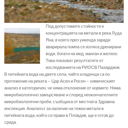
Под допустимите стойности е
концентрацията на метали в река Луда
Яна, в която през уикенда заради
аварирала помпа се изляха дренирани
води, богати на мед, манган и желязо.
Това показват резултатите от
изследванията на РИОСВ Пазарджик.
В питейната вода на двете села, чийто кладенци са по
протежение на реката – Цар Асен и Росен – химическият
анализ е категоричен, че няма отклонение от нормите. Няма
микробиологично замърсяване и според неокончателните
микробиологични проби, съобщиха от местната Здравна
инспекция. Анализът за наличие на тежки метали в
питейната вода, който се прави в Пловдив, ще е готов до
сряда.