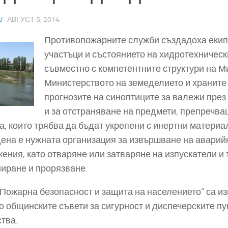
V
·
АВГУСТ 5, 2014
Противопожарните служби създадоха екипи
участъци и състоянието на хидротехническ
съвместно с компетентните структури на М
Министерството на земеделието и храните
прогнозите на синоптиците за валежи пре
и за отстраняване на предмети, препречва
а, които трябва да бъдат укрепени с инертни материа
ена е нужната организация за извършване на аварий
ения, като отваряне или затваряне на изпускатели и
иране и прорязване.
„Пожарна безопасност и защита на населението“ са и
о общинските съвети за сигурност и диспечерските п
тва.