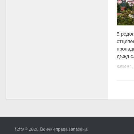
5 родо
отцепе
пропад
дъжд с
ЮЛИ 31,
f2ftv © 2026. Всички права запазени.