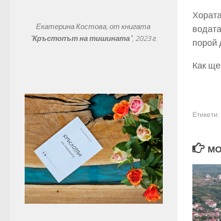
Хората
Екатерина Костова, от книгата 
водата
"
Кръстопът на тишината"
, 
2023 г.
порой 
Как ще
Етикети:
МО