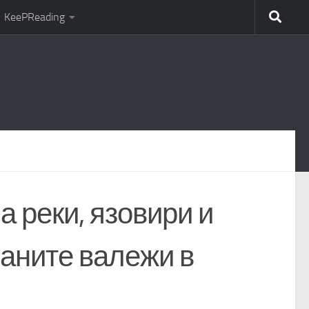
KeePReading
 реки, язовири и
ваните валежи в