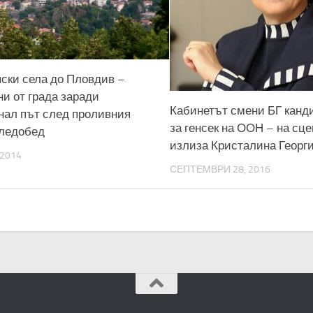
пски села до Пловдив –
ни от града заради
Кабинетът смени БГ канд
нал път след проливния
за генсек на ООН – на сц
ледобед
излиза Кристалина Георг
 2014
СЕПТЕМВРИ 28, 2016