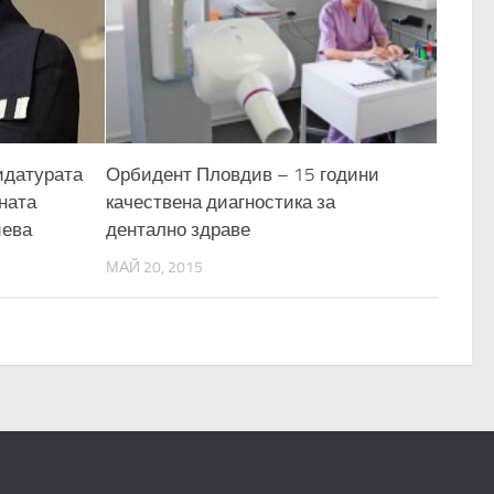
идатурата
Орбидент Пловдив – 15 години
ената
качествена диагностика за
иева
дентално здраве
МАЙ 20, 2015