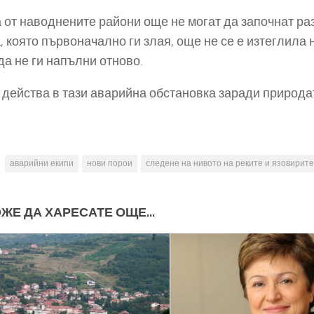
 от наводнените райони още не могат да започнат раз
, която първоначално ги злая, още не се е изтеглил
да не ги напълни отново.
 действа в тази аварийна обстановка заради природа
аварийни екипи
нови порои
следене на нивото на реките и язовирите
ЖЕ ДА ХАРЕСАТЕ ОЩЕ...