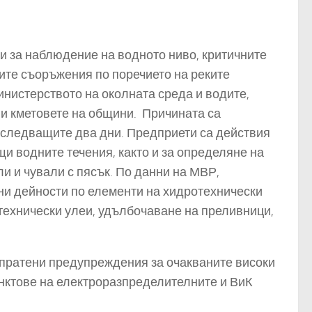
 за наблюдение на водното ниво, критичните
ите съоръжения по поречието на реките
инистерството на околната среда и водите,
 и кметовете на общини. Причината са
з следващите два дни.
Предприети са действия
щи водните течения, както и за определяне на
ли и чували с пясък. По данни на МВР,
ни дейности по елементи на хидротехнически
 технически улеи, удълбочаване на преливници,
зпратени предупреждения за очакваните високи
унктове на електроразпределителните и ВиК