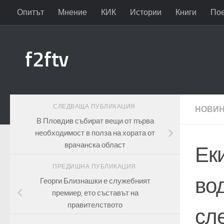
Опитът
Мнение
КИК
Истории
Книги
По
Към съдържанието
f2ftv
СЛЕДВАЩА ПУБЛИКАЦИЯ
НОВИ
В Пловдив събират вещи от първа
необходимост в полза на хората от
врачанска област
Ек
ПРЕДИШНА ПУБЛИКАЦИЯ
во
Георги Близнашки е служебният
премиер, ето съставът на
правителството
сл