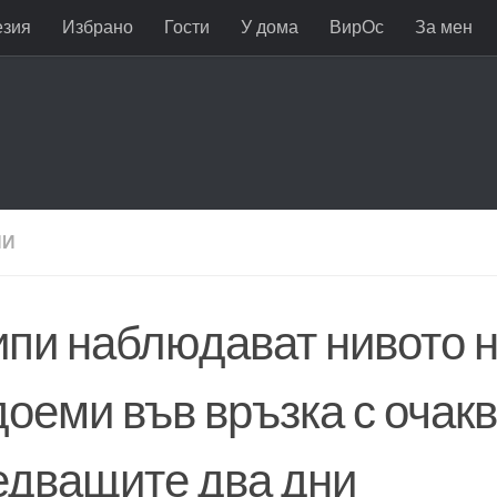
езия
Избрано
Гости
У дома
ВирОс
За мен
НИ
ипи наблюдават нивото на
доеми във връзка с очак
едващите два дни