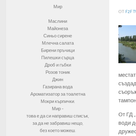
Мир
ОТ
F2F T
Маслини
Майонеза
Синьо сирене
Млечна салата
Бирени пръчици
Пилешки сърца
Дроб и гъбки
Розов тоник
местат
Джин
създад
Газирана вода
съоръж
Ароматизатор за тоалетна
тампон
Мокри кърпички.
Мир -
От ГД 
това е да си направиш списък,
води д
за да не забравиш нещо,
без което можеш.
дружес