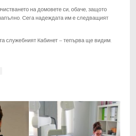
чистването на домовете си, обаче, защото
а напълно. Сега надеждата им е следващият
та служебният Кабинет – тепърва ще видим.