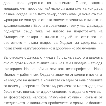
дарят пари директно на клиниките. Първо, защото
медицинският персонал най-ясно си дава сметка кои деца
са най-нуждаещи се. Като лекар, практикуващ в момента във
Франция, не мога да не отчета големите различия в нивото на
здравеопазване в Европа в сравнение с тези у нас. Държа да
подчертая също така, че нивото на подготовката на
българските лекари в никакъв случай не отстъпва на
световното – става въпрос за бюджет, за средства, за
показатели на вътреболнично и доболнично обслужване.
Започнахме с Детска клиника в Пловдив, защото и двамата
със съпруга ми сме възпитаници на ВМИ Пловдив – твърдя
го с гордост! Нашият обичан асистент, вече професор – Иван
Иванов – работи там. Отдавна знаехме от колеги и познати,
че нуждите на децата в клиниката са едни от най-спешните
за целия университет. Когато му разказах за моята идея, той
беше много впечатлен и дори сподели, че отдавна е мечтаел
за фотографска изложба “Измъчени усмивки”, снимки от
ежедневието на клиниката, проблемите на хронично болните