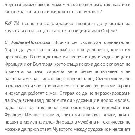
друго ги имаме, ако не можем да си позволим с тях щастие и
здраве за нас и за всички, които го заслужават?
F2F TV:
Лесно ли се съгласиха творците да участват за
каузата и до кога ще остане експозицията им в София?
Е. Радева-Николова:
Всички се съгласиха сравнително
бързо да участват в изложбата при условията, които им
предложих. В последствие ми писаха и други художници от
Франция и от България, които също искаха да се включат, но
бройката за тази изложба вече беше попълнена и не
разполагаме, за съжаление, с повече площ. Смело мисля, че
в голямата си част творците се съгласиха, защото ми вярват
и искат да работят с мен. Старая се да не ги разочаровам и
да бъда винаги зад любимите си художници в добро и зло! С
една част от тях вече сме организирали изложби във
Франция. Имаше и такива, които ми отказаха, други, които
правят в момента изложби също в чужбина и технически не
можеха да присъстват. Чувстото между художник и неговият