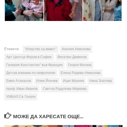
Етикети:
"Изкуство за живот"
Анелия Николова
Арт Център Форум в София.
Веселин Дамянов
Галерия Константин" във Франция
Георги Москов
Детска клиника по неврология
Елена Радева-Николова
Емил Атанасов
Илия Йончев
Ицко Мазнев
Нина Златева
проф. Иван Иванов
Светла Радулова-Маркова
УМБАЛ Св. Георги
МОЖЕ ДА ХАРЕСАТЕ ОЩЕ...