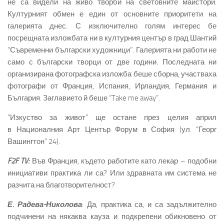
не са видели на живо творби на световните майстори.
Културният обмен е един от основните приоритети на
галерията днес. С изключително голям интерес бе
посрещната изложбата ни в културния център в град Шантий
“Съвременни български художници”. Галерията ни работи не
само с български творци от две години. Последната ни
организирана фотографска изложба беше сборна, участваха
фотографи от Франция, Испания, Ирландия, Германия и
България. Заглавието й беше “Take me away”.
“Изкуство за живот” ще остане през целия април
в Националния Арт Център Форум в София (ул. “Георг
Вашингтон” 24).
F2F TV:
Във Франция, където работите като лекар – подобни
инициативи практика ли са? Или здравната им система не
разчита на благотворителност?
Е. Радева-Николова
: Да, практика са, и са задължително
подчинени на някаква кауза и подкрепени обикновено от