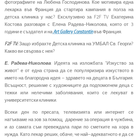
фотографиите на Любена Господинова. Кое мотивира една
лекарка във Франция да стартира кампания в полза на
детска клиника у нас? Ексклузивно за F2F TV Екатерина
Костова разговаря с Елена Радева-Николова, която от 3
години е създател и на
Art Gallery Constantin
във Франция.
F2F TV:
Защо избрахте Детска клиника на УМБАЛ Св. Георги?
Какво ви свързва с нея?
Е. Радева-Николова
: Идеята на изложбата “Изкуство за
живот” е от една страна да се популяризира изкуството в
името на благородна идея – здравето на децата в България.
Всъщност, решихме с художниците да подпомогнем деца с
тежки или нелечими заболявания, които се лекуват в
университетски клиники.
Всеки ден по пресата, телевизията или интернет се
натъкваме на зов за помощ, дарение за операция в чужбина,
и аз самата съм превеждала пари по сметките на хора в
нужда. Като лекар реших, обаче, че най–адекватното е да се