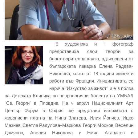
8 художника и 1 фотограф
предоставиха свои творби за
благотворителна кауза, вдъхновени от
българската лекарка Елена Радева-
Николова, която от 13 години живее и
работи във Франция. Инициативата се
нарича “Изкуство за живот” и е в полза
на Детската Клиника по неврологични болести на УМБАЛ
“Св. Георги” в Пловдив. На 4 април Националният Арт
Център Форум в София ще представи изложбата с
живописни платна на Нина Златева, Илия Йончев, Ицко
Мазнев, Светла Радулова-Маркова, Георги Москов, Веселин
Дамянов, Анелия Николова и Емил Атанасов и