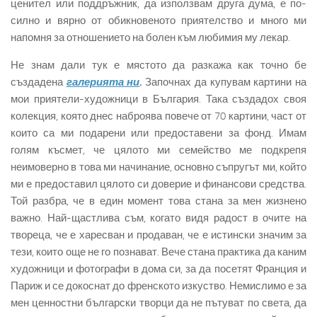
ценител или поддръжник, да използвам друга дума, е по-
силно и вярно от обикновеното приятелство и много ми
напомня за отношението на болен към любимия му лекар.
Не знам дали тук е мястото да разкажа как точно бе
създадена
галерията ни
.
Започнах да купувам картини на
мои приятели-художници в България. Така създадох своя
колекция, която днес наброява повече от 70 картини, част от
които са ми подарени или предоставени за фонд. Имам
голям късмет, че цялото ми семейство ме подкрепя
неимоверно в това ми начинание, основно съпругът ми, който
ми е предоставил цялото си доверие и финансови средства.
Той разбра, че в един момент това стана за мен жизнено
важно. Най-щастлива съм, когато видя радост в очите на
твореца, че е харесван и продаван, че е истински значим за
тези, които още не го познават. Вече стана практика да каним
художници и фотографи в дома си, за да посетят Франция и
Париж и се докоснат до френското изкуство. Немислимо е за
мен ценностни български творци да не пътуват по света, да