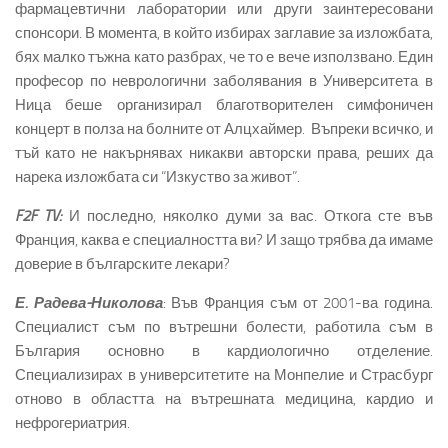
фармацевтични лаборатории или други заинтересовани
спонсори. В момента, в който избирах заглавие за изложбата,
бях малко тъжна като разбрах, че то е вече използвано. Един
професор по неврологични заболявания в Университета в
Ница беше организирал благотворителен симфоничен
концерт в полза на болните от Алцхаймер. Въпреки всичко, и
тъй като не накърнявах никакви авторски права, реших да
нарека изложбата си “Изкуство за живот”.
F2F TV:
И последно, няколко думи за вас. Откога сте във
Франция, каква е специалността ви? И защо трябва да имаме
доверие в българските лекари?
Е. Радева-Николова
: Във Франция съм от 2001-ва година.
Специалист съм по вътрешни болести, работила съм в
България основно в кардиологично отделение.
Специализирах в университетите на Монпелие и Страсбург
отново в областта на вътрешната медицина, кардио и
нефрогериатрия.