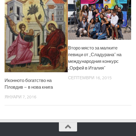
Второ място за малките
певици от „Сладурана” на
международния конкурс
„Орфей в Италия”
СЕПТЕМВРИ 16, 2015
Иконното богатство на
Пловдив – в нова книга
ЯНУАРИ 7, 2016