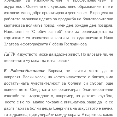
Хрелкова за изключителния й професионализъм и
акуратност. Освен че е с художествено образование, тя е и
изключително добре организиран и деен човек. В процеса на
работата възникна идеята за продажба на благотворителни
картички за всякакъв повод: имен ден, рожден ден, поздрав.
Надсловът е “С обич за теб” като за реализацията на
картичките са използвани картини на художничката Нина
Златева и фотографката Любена Господинова.
F2F TV
: Изкуството може да вдъхне живот. Но вярвате ли, че
ценителите му могат да го направят?
Е. Радева-Николова
: Вярвам, че всички могат да го
направят. Всеки човек, на когото изкуството е близко, има
достатъчната чувствителност за болния си събрат, още
повече дете. След като се организират благотворителни
изложби за възраждането, например, на детския футбол,
което е не по- малко похвална инициатива, защо да не се
дарят пари за болни деца? Енергията на изкуството е вечна,
тя оздравява, циркулирайки между хората. А парите за какво