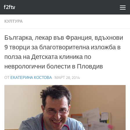
f2ftv
Към съдържанието
КУЛТУРА
Българка, лекар във Франция, вдъхнови
9 творци за благотворителна изложба в
полза на Детската клиника по
неврологични болести в Пловдив
ОТ
ЕКАТЕРИНА КОСТОВА
·
МАРТ 28, 2014