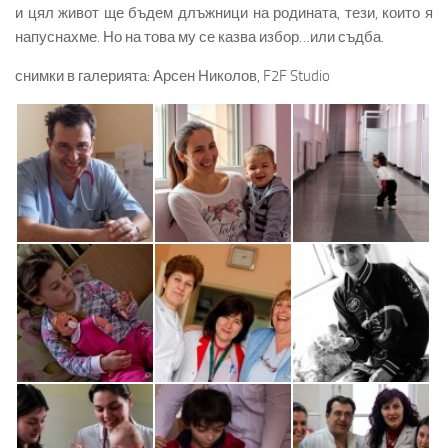
и цял живот ще бъдем длъжници на родината, тези, които я
напуснахме. Но на това му се казва избор…или съдба.
снимки в галерията: Арсен Николов, F2F Studio