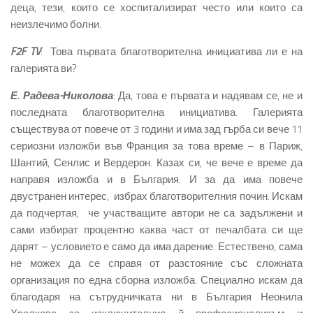
деца, тези, които се хоспитализират често или които са
неизлечимо болни.
F2F TV
: Това първата благотворителна инициатива ли е на
галерията ви?
Е. Радева-Николова
: Да, това е първата и надявам се, не и
последната благотворителна инициатива. Галерията
съществува от повече от 3 години и има зад гърба си вече 11
сериозни изложби във Франция за това време – в Париж,
Шантий, Сенлис и Вердерон. Казах си, че вече е време да
направя изложба и в България. И за да има повече
двустранен интерес, избрах благотворителния почин. Искам
да подчертая, че участващите автори не са задължени и
сами избират процентно каква част от печалбата си ще
дарят – условието е само да има дарение. Естествено, сама
не можех да се справя от разстояние със сложната
организация по една сборна изложба. Специално искам да
благодаря на сътрудничката ни в България Неонила