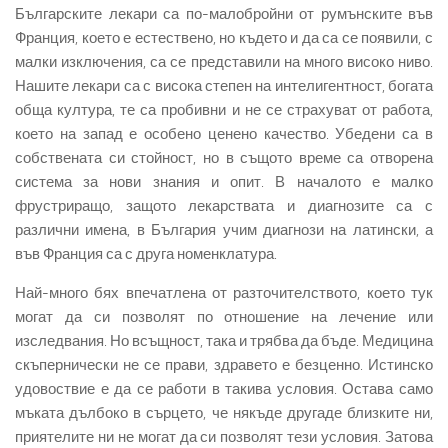
Българските лекари са по-малобройни от румънските във
Франция, което е естествено, но където и да са се появили, с
малки изключения, са се представили на много високо ниво.
Нашите лекари са с висока степен на интелигентност, богата
обща култура, те са пробивни и не се страхуват от работа,
което на запад е особено ценено качество. Убедени са в
собствената си стойност, но в същото време са отворена
система за нови знания и опит. В началото е малко
фрустриращо, защото лекарствата и диагнозите са с
различни имена, в България учим диагнози на латински, а
във Франция са с друга номенклатура.
Най-много бях впечатлена от разточителството, което тук
могат да си позволят по отношение на лечение или
изследвания. Но всъщност, така и трябва да бъде. Медицина
скъпернически не се прави, здравето е безценно. Истинско
удовоствие е да се работи в такива условия. Остава само
мъката дълбоко в сърцето, че някъде другаде близките ни,
приятелите ни не могат да си позволят тези условия. Затова