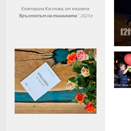
Екатерина Костова, от книгата 
"
Кръстопът на тишината"
, 
2023 г.