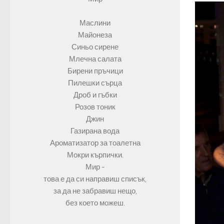
Маслини
Майонеза
Синьо сирене
Млечна салата
Бирени пръчици
Пилешки сърца
Дроб и гъбки
Розов тоник
Джин
Газирана вода
Ароматизатор за тоалетна
Мокри кърпички.
Мир -
това е да си направиш списък,
за да не забравиш нещо,
без което можеш.