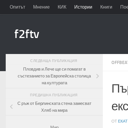
Опитът
Мнение
КИК
Истории
Книги
По
Към съдържанието
f2ftv
СЛЕДВАЩА ПУБЛИКАЦИЯ
OFFBEA
Пловдив и Лече ще си помагат в
състезанието за Европейска столица
на културата
Пъ
ПРЕДИШНА ПУБЛИКАЦИЯ
ек
С ръж от Берлинската стена замесват
Хляб на мира
ОТ
ЕКА
Мир