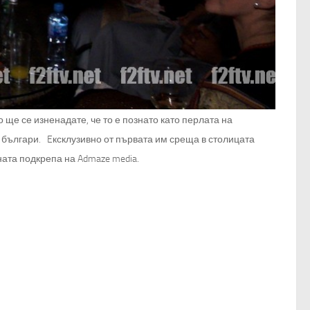
о ще се изненадате, че то е познато като перлата на
т българи.
Eксклузивно от първата им среща в столицата
ата подкрепа на Admaze media.