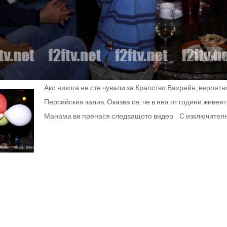
Ако никога не сте чували за Кралство Бахрейн, вероятн
Персийския залив. Оказва се, че в нея от години живея
Манама ви пренася следващото видео. С изключителн