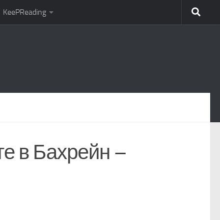
KeePReading
е в Бахрейн –