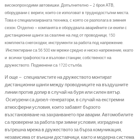
високопроходими автовишки. Допълнително – 2 броя АТВ,
оборудвани с вериги, които се използват в труднодостъпни места.
Това е специализираната техника, с която се разполага в зимния
сезон.
Отделно – компанята е оборудвала аварийните си екипи с
дистанционни щанги за сваляне на лед от проводници, 150
комплекта снегоходки, инструменти за работа под напрежение.
И
нспектирани са 56 500 км мрежи средно и ниско напрежение, ккато
и
всички трафопоста и възлови станции, собственост на
дружеството. П
одменени са 1720 стълба.
И още – специалистите на дружеството монтират
дистанционни щанги между проводниците на въздушните
линии против допир в случай на буря или силен вятър.
Осигурени са дизел-генератори, в случай на екстремни
атмосферни условия, които забавят бързото
възстановяване на захранването при аварии. Автомобилите
са проверени за работа при зимни условия, изградена е
вътрешна мрежа в дружеството за бърза комуникация,
независима от външни доставчици, както и модерна система