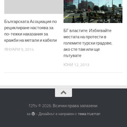
Българската Асоциация по
рециклиране настоява за
БГ властите: Избягвайте
по-тежки наказания за
местата на протести в
кражби на метали и кабели
големите турски градове,
ако сте там или ще
ЯНУАРИ 9, 2014
пътувате
ЮНИ 12, 2013
f2ftv © 2026. Всички права запазени.
за
- Дизайнът е направен с
тема Hueman