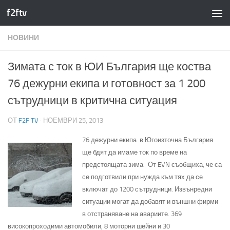
f2ftv
Към съдържанието
НОВИНИ
Зимата с ток в ЮИ България ще коства
76 дежурни екипа и готовност за 1 200
сътрудници в критична ситуация
ОТ
F2F TV
·
НОЕМВРИ 25, 2013
76 дежурни екипа в Югоизточна България
ще бдят да имаме ток по време на
предстоящата зима. От EVN съобщиха, че са
се подготвили при нужда към тях да се
включат до 1200 сътрудници. Извънредни
ситуации могат да добавят и външни фирми
в отстраняване на авариите. 369
високопроходими автомобили, 8 моторни шейни и 30