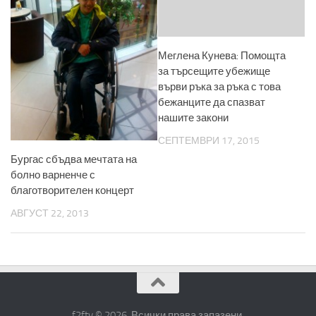
Меглена Кунева: Помощта
за търсещите убежище
върви ръка за ръка с това
бежанците да спазват
нашите закони
СЕПТЕМВРИ 17, 2015
Бургас сбъдва мечтата на
болно варненче с
благотворителен концерт
АВГУСТ 22, 2013
f2ftv © 2026. Всички права запазени.