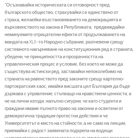
“Осъзнавайки историческата си отговорност пред
българското общество, страхувайки се единствено от
страха, желаейки възстановяването на демокрацията и
върховенството на закона в Републиката, предвиждайки
неминуемите отрицателни ефекти от продължаването на
мандата на XLII-то Народно събрание, разгневени срещу
системното накърняване на конституционния ред в страната,
убедени, че принципността и прозрачността на
управленческия процес е условие, без което не може да
съществува истински ред, заставайки непоколебимо на
страната на равенството пред законите срещу картелно-
партократския хаос, имайки висшата цел България да бъде
държава с управление, стъпващо на нравствени ценности, а
не на лични изгоди, напълно сигурни, че като студенти и
граждани имаме пълното право на законни и осветени от
демократична традиция протестни действия и че
Университетът е място на стойности, а не само на лекции,
приемайки с радост заявената подкрепа на водещи