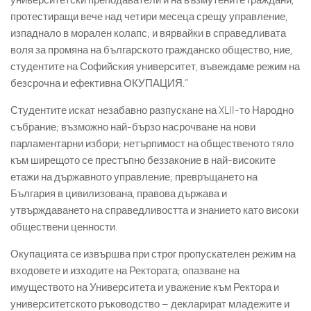
университетски преподаватели и на възмутените граждани,
протестиращи вече над четири месеца срещу управление,
изпаднало в морален колапс; и вярвайки в справедливата
воля за промяна на българското гражданско общество, ние,
студентите на Софийския университет, въвеждаме режим на
безсрочна и ефективна ОКУПАЦИЯ.”
Студентите искат незабавно разпускане на XLII-то Народно
събрание; възможно най-бързо насрочване на нови
парламентарни избори; нетърпимост на общественото тяло
към ширещото се престъпно беззаконие в най-високите
етажи на държавното управление; превръщането на
България в цивилизована, правова държава и
утвърждаването на справедливостта и знанието като високи
обществени ценности.
Окупацията се извършва при строг пропускателен режим на
входовете и изходите на Ректората; опазване на
имуществото на Университета и уважение към Ректора и
университетското ръководство – декларират младежите и