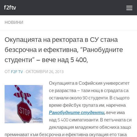
f2ftv
Към съдържанието
НОВИНИ
Окупацията на ректората в СУ стана
безсрочна и ефективна, “Ранобудните
студенти” – вече над 5 400,
ОТ
F2F TV
·
ОКТОМВРИ 26, 2013
Окупацията в Софийския университет
се разраства – тази нощ в сградата са
останали около 90 студенти. В същото
време фейсбук групата им, наречена
Ранобудните студенти
,
вече има
над 5 400 симпатизанти. В петъчната си
декларация младежите обясниха защо
преминават към безсрочна и ефективна окупация ето така: