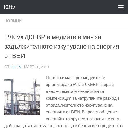
f2ftv
Към съдържанието
НОВИНИ
EVN vs ДКЕВР в медиите в мач за
задължителното изкупуване на енергия
от ВЕИ
ОТ
F2F TV
·
МАРТ 26, 2013
Истински мач през медиите си
организираха EVN и ДКЕВР вчера и
днес – темата е механизма за
компенсация за натрупаните разходи
от задължителното изкупуване на
енергията от ВЕИ. В прессъобщение
енергийното дружество заяви, че сега
действащата система го „превръща в безлихвен кредитор на