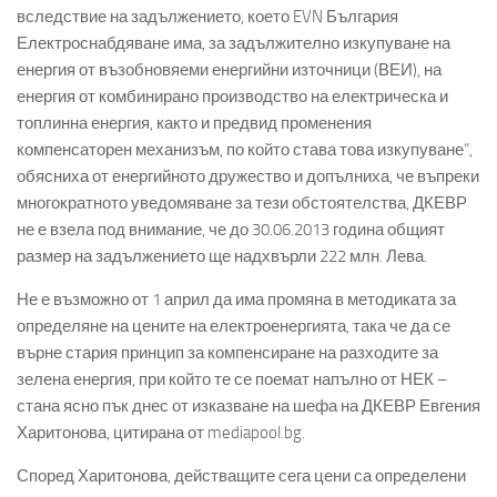
вследствие на задължението, което EVN България
Електроснабдяване има, за задължително изкупуване на
енергия от възобновяеми енергийни източници (ВЕИ), на
енергия от комбинирано производство на електрическа и
топлинна енергия, както и предвид променения
компенсаторен механизъм, по който става това изкупуване“,
обясниха от енергийното дружество и допълниха, че въпреки
многократното уведомяване за тези обстоятелства, ДКЕВР
не е взела под внимание, че до 30.06.2013 година общият
размер на задължението ще надхвърли 222 млн. Лева.
Не е възможно от 1 април да има промяна в методиката за
определяне на цените на електроенергията, така че да се
върне стария принцип за компенсиране на разходите за
зелена енергия, при който те се поемат напълно от НЕК –
стана ясно пък днес от изказване на шефа на ДКЕВР Евгения
Харитонова, цитирана от mediapool.bg.
Според Харитонова, действащите сега цени са определени