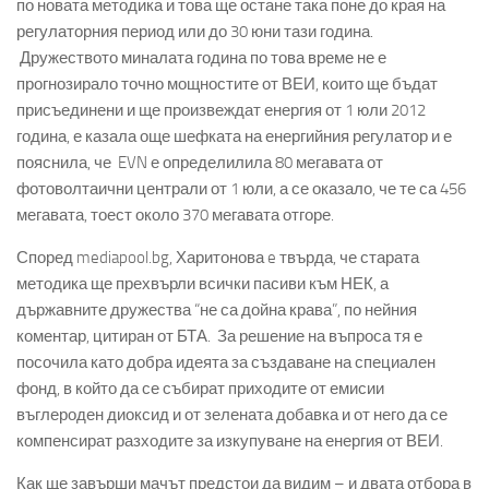
по новата методика и това ще остане така поне до края на
регулаторния период или до 30 юни тази година.
Дружеството миналата година по това време не е
прогнозирало точно мощностите от ВЕИ, които ще бъдат
присъединени и ще произвеждат енергия от 1 юли 2012
година, е казала още шефката на енергийния регулатор и е
пояснила, че EVN е определилила 80 мегавата от
фотоволтаични централи от 1 юли, а се оказало, че те са 456
мегавата, тоест около 370 мегавата отгоре.
Според mediapool.bg, Харитонова e твърда, че старата
методика ще прехвърли всички пасиви към НЕК, а
държавните дружества “не са дойна крава”, по нейния
коментар, цитиран от БТА. За решение на въпроса тя е
посочила като добра идеята за създаване на специален
фонд, в който да се събират приходите от емисии
въглероден диоксид и от зелената добавка и от него да се
компенсират разходите за изкупуване на енергия от ВЕИ.
Как ще завърши мачът предстои да видим – и двата отбора в