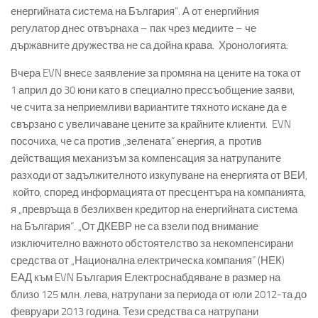
енергийната система на България“.
А от енергийния
регулатор днес отвърнаха – пак чрез медиите – че
държавните дружества не са дойна крава. Хронологията:
Вчера EVN внесe заявление за промяна на цените на тока от
1 април до 30 юни като в специално прессъобщение заяви,
че счита за неприемливи вариантите тяхното искане да е
свързано с увеличаване цените за крайните клиенти. EVN
посочиха, че са против „зелената“ енергия, а против
действащия механизъм за компенсация за натрупаните
разходи от задължителното изкупуване на енергията от ВЕИ,
който, според информацията от пресцентъра на компанията,
я „превръща в безлихвен кредитор на енергийната система
на България“.
„От ДКЕВР не са взели под внимание
изключително важното обстоятелство за некомпенсирани
средства от „Национална електрическа компания” (НЕК)
ЕАД към EVN България Електроснабдяване в размер на
близо 125 млн. лева, натрупани за периода от юли 2012-та до
февруари 2013 година. Тези средства са натрупани