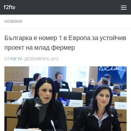
f2ftv
Към съдържанието
НОВИНИ
Българка е номер 1 в Европа за устойчив
проект на млад фермер
ОТ
F2F TV
·
ДЕКЕМВРИ 6, 2012