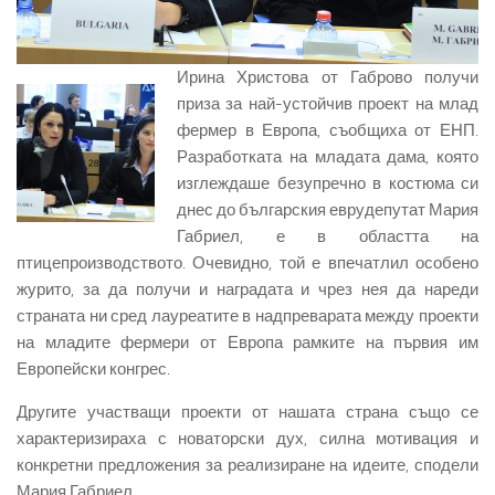
Ирина Христова от Габрово получи
приза за най-устойчив проект на млад
фермер в Европа, съобщиха от ЕНП.
Разработката на младата дама, която
изглеждаше безупречно в костюма си
днес до българския еврудепутат Мария
Габриел, е в областта на
птицепроизводството. Очевидно, той е впечатлил особено
журито, за да получи и наградата и чрез нея да нареди
страната ни сред лауреатите в надпреварата между проекти
на младите фермери от Европа рамките на първия им
Европейски конгрес.
Другите участващи проекти от нашата страна също се
характеризираха с новаторски дух, силна мотивация и
конкретни предложения за реализиране на идеите, сподели
Мария Габриел.