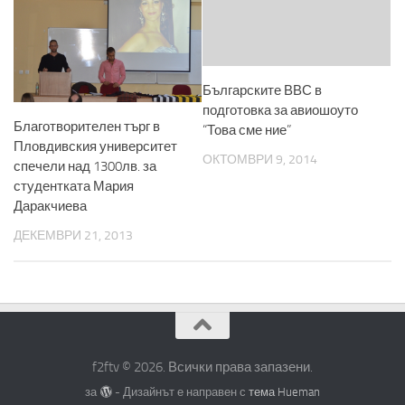
Българските ВВС в
подготовка за авиошоуто
Благотворителен търг в
“Това сме ние”
Пловдивския университет
ОКТОМВРИ 9, 2014
спечели над 1300лв. за
студентката Мария
Даракчиева
ДЕКЕМВРИ 21, 2013
f2ftv © 2026. Всички права запазени.
за
- Дизайнът е направен с
тема Hueman