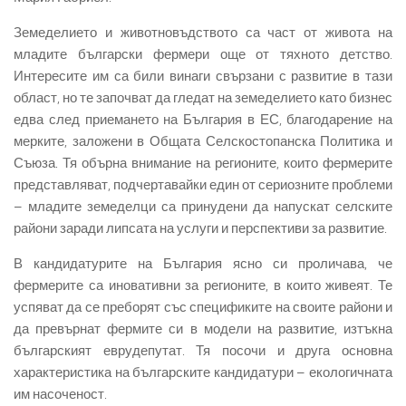
Земеделието и животновъдството са част от живота на
младите български фермери още от тяхното детство.
Интересите им са били винаги свързани с развитие в тази
област, но те започват да гледат на земеделието като бизнес
едва след приемането на България в ЕС, благодарение на
мерките, заложени в Общата Селскостопанска Политика и
Съюза. Тя обърна внимание на регионите, които фермерите
представляват, подчертавайки един от сериозните проблеми
– младите земеделци са принудени да напускат селските
райони заради липсата на услуги и перспективи за развитие.
В кандидатурите на България ясно си проличава, че
фермерите са иновативни за регионите, в които живеят. Те
успяват да се преборят със спецификите на своите райони и
да превърнат фермите си в модели на развитие, изтъкна
българският еврудепутат. Тя посочи и друга основна
характеристика на българските кандидатури – екологичната
им насоченост.